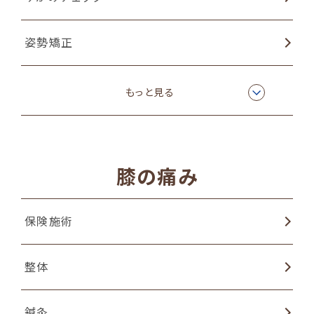
カッピング（吸い玉）療法
姿勢矯正
物理療法
もっと見る
EMSトレーニング
膝の痛み
保険施術
整体
鍼灸