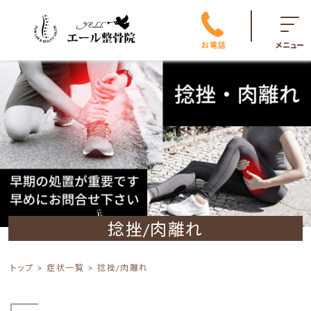
お電話
メニュー
捻挫/肉離れ
トップ
症状一覧
捻挫/肉離れ