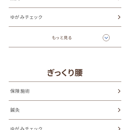
ゆがみチェック
姿勢矯正
もっと見る
猫背矯正
ぎっくり腰
物理療法
保険施術
EMSトレーニング
鍼灸
ラジオ波温熱療法
ゆがみチェック