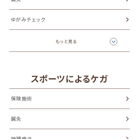
ゆがみチェック
姿勢矯正
もっと見る
猫背矯正
スポーツによるケガ
物理療法
保険施術
EMSトレーニング
鍼灸
ラジオ波温熱療法
物理療法