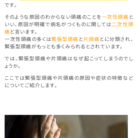
です。
そのような原因のわからない頭痛のことを
一次性頭痛
と
いい、原因が明確で病名がつくものに関しては
二次性頭
痛
と言います。
一次性頭痛の多くは
緊張型頭痛
と
片頭痛
とに分類され、
緊張型頭痛がもっとも多くみられるとされています。
では、緊張型頭痛や片頭痛はなぜ起こってしまうのでし
ょうか。
ここでは緊張型頭痛や片頭痛の原因や症状の特徴など
についてご紹介します。