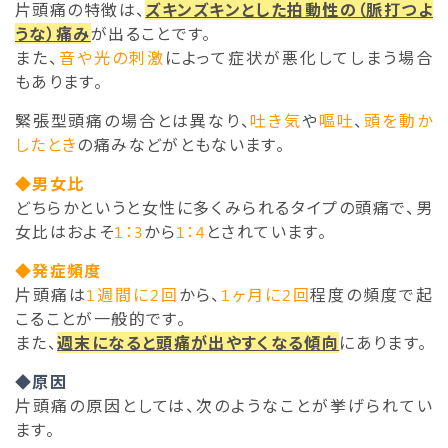
片頭痛の特徴は、
ズキンズキンとした拍動性の（脈打つよ
うな）痛み
が出ることです。
また、
音や光の刺激
によって症状が悪化してしまう場合
もあります。
緊張型頭痛の場合とは異なり、
吐き気
や
嘔吐
、
頭を動か
したとき
の痛みなどがともないます。
◆男女比
どちらかというと女性に多くみられるタイプの頭痛で、男
女比はおよそ
1：3
から
1：4
とされています。
◆発症頻度
片頭痛は
1週間に2回
から、
1ヶ月に2回
程度の頻度で起
こることが一般的です。
また、
週末になると頭痛が出やすくなる傾向
にあります。
◆原因
片頭痛の原因としては、次のようなことが挙げられてい
ます。