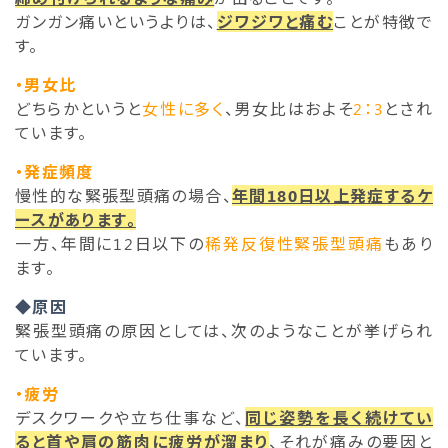
ガンガン痛いというよりは、
ジワジワと痛む
ことが特徴で
す。
・男女比
どちらかというと
女性に多く
、男女比はおよそ
2：3
とされ
ています。
・発症頻度
慢性的な緊張型頭痛の場合、
年間180日以上発症するケ
ースがあります。
一方、年間に12日以下の
稀発反復性緊張型頭痛
もあり
ます。
◆原因
緊張型頭痛の原因としては、次のようなことが挙げられ
ています。
・疲労
デスクワークや立ち仕事など、
同じ姿勢を長く続けてい
ると首や肩の筋肉に疲労が溜まり
、それが痛みの要因と