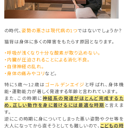
の時代、
姿勢の悪さは現代病の1つ
ではないでしょうか？
猫背は身体に多くの障害をもたらす原因となります。
・呼吸が浅くなり十分な酸素が取り込めない。
・内臓が圧迫されることによる消化不良。
・自律神経の乱れ。
・身体の痛みやコリ
など。
特に5歳～12歳は
ゴールデンエイジ
と呼ばれ、身体機
能・運動能力が著しく発達する年齢と言われています。
また、この時期に
神経系の発達がほとんど完成するた
め、正しい動作を身に着けるには最適な時期
と言えま
す。
逆にこの時期に身についてしまった悪い姿勢やクセ等を
大人になってから直そうとしても難しいので、
こどもの時