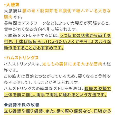
・大腰筋
大腰筋は
腰の骨と股関節をお腹側で結んでいる大きな
筋肉
です。
長時間のデスクワークなどによって大腰筋が緊張すると、
背中が丸くなる方向へ引っ張られます。
大腰筋をストレッチするには、
うつ伏せの状態から両手を
付き、上体伏臥反らし（じょうたいふくがそらし）のような
動作をすることがおすすめです。
・ハムストリングス
ハムストリングスは、
太ももの裏側にある大きな筋肉
の総
称です。
この筋肉は骨盤とつながっているため、硬くなると骨盤を
後ろに倒してしまうことが考えられます。
ハムストリングスの簡単なストレッチ法は、
長座の姿勢で
上体を前に倒し、両手で両足に触れるという方法です。
◆姿勢不良の改善
立ち姿勢や座り姿勢、また、歩く際の姿勢など、日頃から