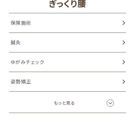
ぎっくり腰
物理療法
保険施術
EMSトレーニング
鍼灸
ラジオ波温熱療法
ゆがみチェック
カッピング（吸い玉）療法
姿勢矯正
物理療法
もっと見る
EMSトレーニング